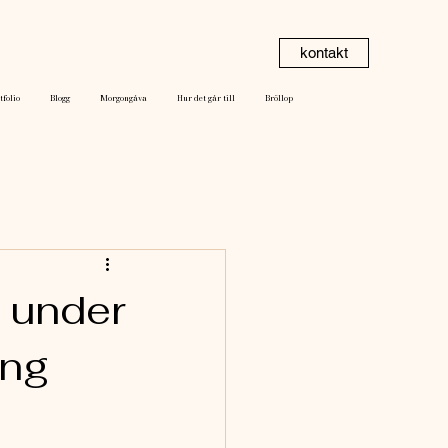
kontakt
tfolio
Blogg
Morgongåva
Hur det går till
Bröllop
m under
ing