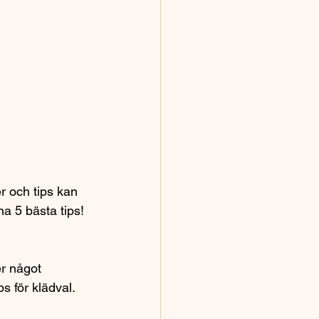
r och tips kan 
na 5 bästa tips!
er något 
s för klädval.