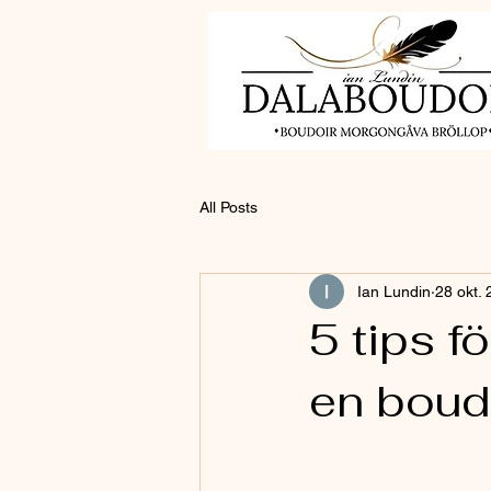
All Posts
Ian Lundin
28 okt.
5 tips f
en boudo