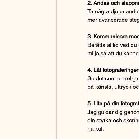
2. Andas och slappn
Ta några djupa andet
mer avancerade steg.
3. Kommunicera med 
Berätta alltid vad du
miljö så att du känne
4. Låt fotograferinge
Se det som en rolig o
på känsla, uttryck oc
5. Lita på din fotogra
Jag guidar dig genom
din styrka och skönh
ha kul.