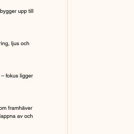
ygger upp till 
ing, ljus och 
– fokus ligger 
 som framhäver 
slappna av och 