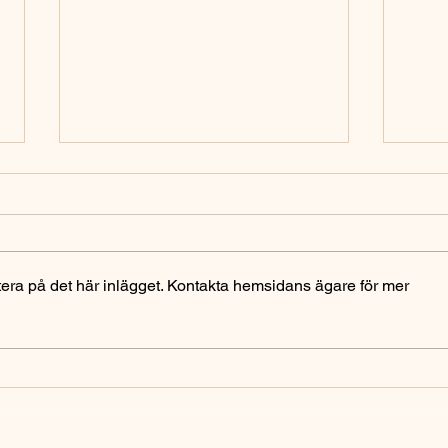
tera på det här inlägget. Kontakta hemsidans ägare för mer
Boudoir som självkärlek,
Så v
en fotografering för att
som 
omfamna dig själv