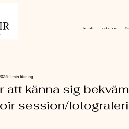
Startsida
work with me
Por
 2025
1 min läsning
ör att känna sig bekvä
ir session/fotografer